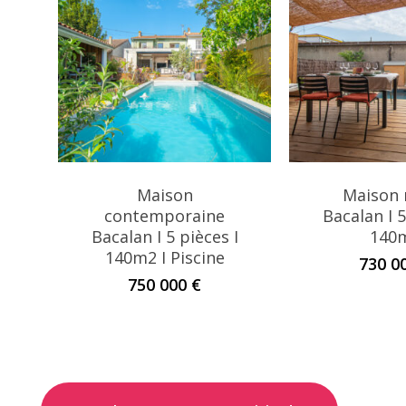
Maison
Maison 
contemporaine
Bacalan I 5
Bacalan I 5 pièces I
140
140m2 I Piscine
730 0
750 000
€