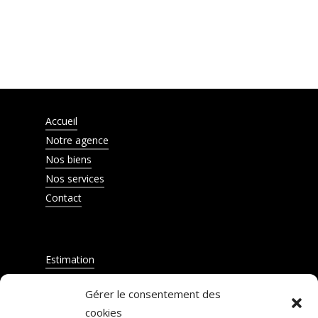
Accueil
Notre agence
Nos biens
Nos services
Contact
Estimation
Barème d'honoraires
Gérer le consentement des
Mentions légales
cookies
Création Site Internet