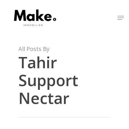
Skip
to
Men
Close
main
Menu
content
All Posts By
Tahir
Support
Nectar